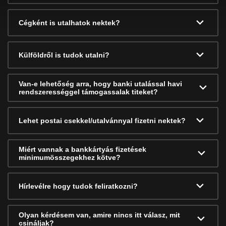
Cégként is utalhatok nektek?
Külföldről is tudok utalni?
Van-e lehetőség arra, hogy banki utalással havi
rendszerességgel támogassalak titeket?
Lehet postai csekkel/utalvánnyal fizetni nektek?
Miért vannak a bankkártyás fizetések
minimumösszegekhez kötve?
Hírlevélre hogy tudok feliratkozni?
Olyan kérdésem van, amire nincs itt válasz, mit
csináljak?