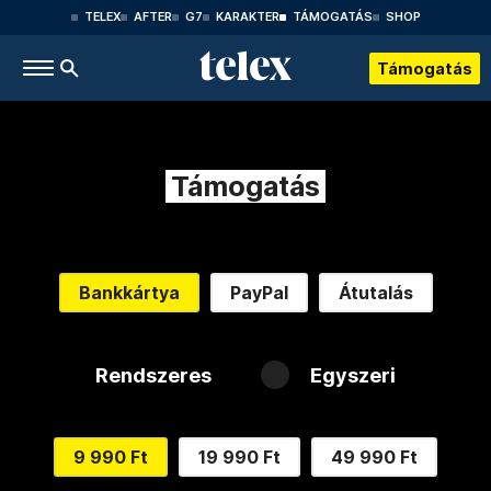
TELEX
AFTER
G7
KARAKTER
TÁMOGATÁS
SHOP
Támogatás
Támogatás
Bankkártya
PayPal
Átutalás
Rendszeres
Egyszeri
9 990 Ft
19 990 Ft
49 990 Ft