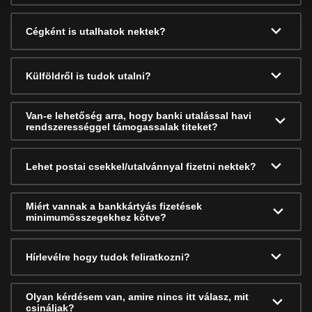
Cégként is utalhatok nektek?
Külföldről is tudok utalni?
Van-e lehetőség arra, hogy banki utalással havi
rendszerességgel támogassalak titeket?
Lehet postai csekkel/utalvánnyal fizetni nektek?
Miért vannak a bankkártyás fizetések
minimumösszegekhez kötve?
Hírlevélre hogy tudok feliratkozni?
Olyan kérdésem van, amire nincs itt válasz, mit
csináljak?