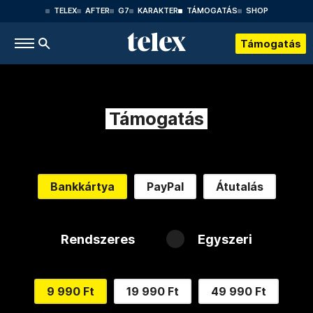
TELEX
AFTER
G7
KARAKTER
TÁMOGATÁS
SHOP
Támogatás
Támogatás
Bankkártya
PayPal
Átutalás
Rendszeres
Egyszeri
9 990 Ft
19 990 Ft
49 990 Ft