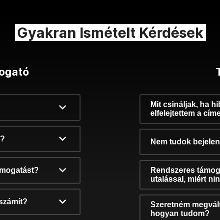
Gyakran Ismételt Kérdések
ogató
Mit csináljak, ha h
elfelejtettem a cím
k?
Nem tudok bejelent
támogatást?
Rendszeres támog
utalással, miért n
számít?
Szeretném megvált
hogyan tudom?