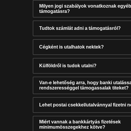
Milyen jogi szabályok vonatkoznak egyéb
támogatásra?
Tudtok számlát adni a támogatásról?
Cégként is utalhatok nektek?
Külföldről is tudok utalni?
Van-e lehetőség arra, hogy banki utalássa
rendszerességgel támogassalak titeket?
Lehet postai csekkel/utalvánnyal fizetni 
Miért vannak a bankkártyás fizetések
minimumösszegekhez kötve?