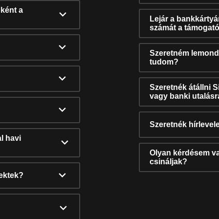
ként a
Lejár a bankkárty
számát a támogató
Szeretném lemonda
tudom?
Szeretnék átállni 
vagy banki utalás
Szeretnék hírlevele
l havi
Olyan kérdésem van
csináljak?
nektek?