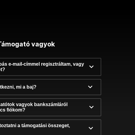
Támogató vagyok
ibás e-mail-címmel regisztráltam, vagy
et?
kezni, mi a baj?
atótok vagyok bankszámláról
incs fiókom?
oztatni a támogatási összeget,