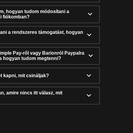
ám, hogyan tudom módosítani a
i fiókomban?
ni a rendszeres támogatást, hogyan
Simple Pay-ről vagy Barionról Paypalra
ra hogyan tudom megtenni?
t kapni, mit csináljak?
, amire nincs itt válasz, mit