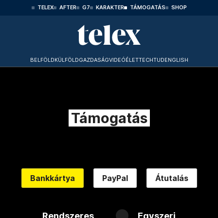
TELEX
AFTER
G7
KARAKTER
TÁMOGATÁS
SHOP
BELFÖLD
KÜLFÖLD
GAZDASÁG
VIDEÓ
ÉLET
TECHTUD
ENGLISH
Támogatás
Bankkártya
PayPal
Átutalás
Rendszeres
Egyszeri