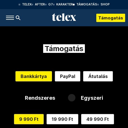
TELEX
AFTER
G7
KARAKTER
TÁMOGATÁS
SHOP
Támogatás
Támogatás
Bankkártya
PayPal
Átutalás
Rendszeres
Egyszeri
9 990 Ft
19 990 Ft
49 990 Ft