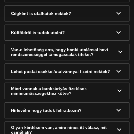
Cégként is utalhatok nektek?
Külföldről is tudok utalni?
Van-e lehetőség arra, hogy banki utalással havi
rendszerességgel támogassalak titeket?
Lehet postai csekkel/utalvánnyal fizetni nektek?
Miért vannak a bankkártyás fizetések
minimumösszegekhez kötve?
Hírlevélre hogy tudok feliratkozni?
Olyan kérdésem van, amire nincs itt válasz, mit
csináljak?