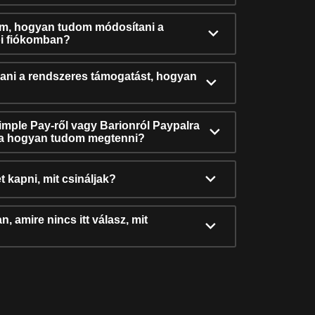
ám, hogyan tudom módosítani a
i fiókomban?
ni a rendszeres támogatást, hogyan
Simple Pay-ről vagy Barionról Paypalra
ra hogyan tudom megtenni?
t kapni, mit csináljak?
, amire nincs itt válasz, mit