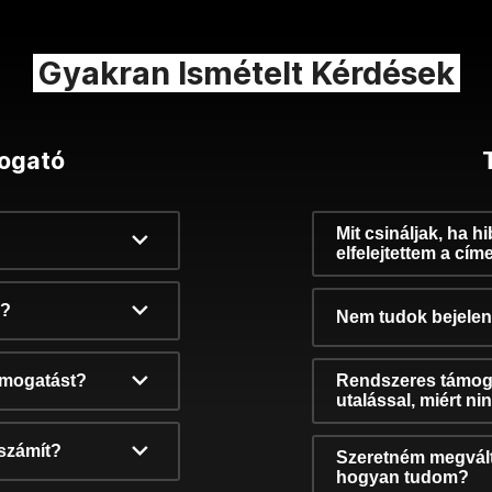
Gyakran Ismételt Kérdések
ogató
Mit csináljak, ha h
elfelejtettem a cím
k?
Nem tudok bejelent
támogatást?
Rendszeres támog
utalással, miért n
számít?
Szeretném megvált
hogyan tudom?