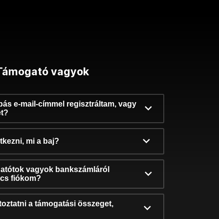
Támogató vagyok
ibás e-mail-címmel regisztráltam, vagy
et?
kezni, mi a baj?
atótok vagyok bankszámláról
incs fiókom?
oztatni a támogatási összeget,