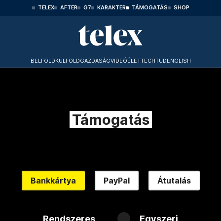
TELEX
AFTER
G7
KARAKTER
TÁMOGATÁS
SHOP
BELFÖLD
KÜLFÖLD
GAZDASÁG
VIDEÓ
ÉLET
TECHTUD
ENGLISH
Támogatás
Bankkártya
PayPal
Átutalás
Rendszeres
Egyszeri