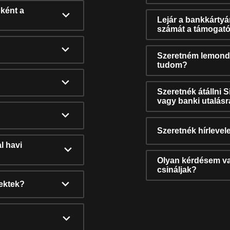
ként a
Lejár a bankkárty
számát a támogató
Szeretném lemonda
tudom?
Szeretnék átállni 
vagy banki utalás
Szeretnék hírlevele
l havi
Olyan kérdésem van
csináljak?
nektek?