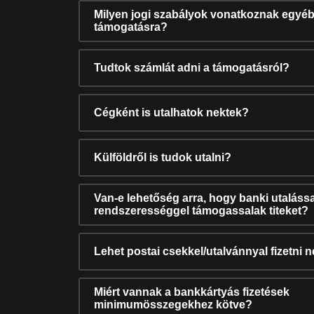
Milyen jogi szabályok vonatkoznak egyéb
támogatásra?
Tudtok számlát adni a támogatásról?
Cégként is utalhatok nektek?
Külföldről is tudok utalni?
Van-e lehetőség arra, hogy banki utalássa
rendszerességgel támogassalak titeket?
Lehet postai csekkel/utalvánnyal fizetni 
Miért vannak a bankkártyás fizetések
minimumösszegekhez kötve?