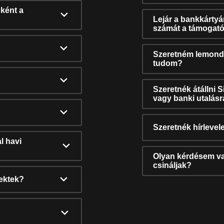
ként a
Lejár a bankkárty
számát a támogató
Szeretném lemonda
tudom?
Szeretnék átállni 
vagy banki utalás
Szeretnék hírlevele
l havi
Olyan kérdésem van
csináljak?
nektek?