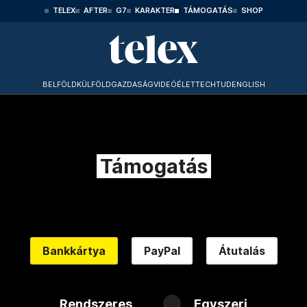
TELEX
AFTER
G7
KARAKTER
TÁMOGATÁS
SHOP
BELFÖLD
KÜLFÖLD
GAZDASÁG
VIDEÓ
ÉLET
TECHTUD
ENGLISH
Támogatás
Bankkártya
PayPal
Átutalás
Rendszeres
Egyszeri