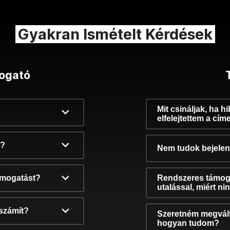
Gyakran Ismételt Kérdések
ogató
Mit csináljak, ha h
elfelejtettem a cím
k?
Nem tudok bejelent
támogatást?
Rendszeres támog
utalással, miért n
számít?
Szeretném megvált
hogyan tudom?