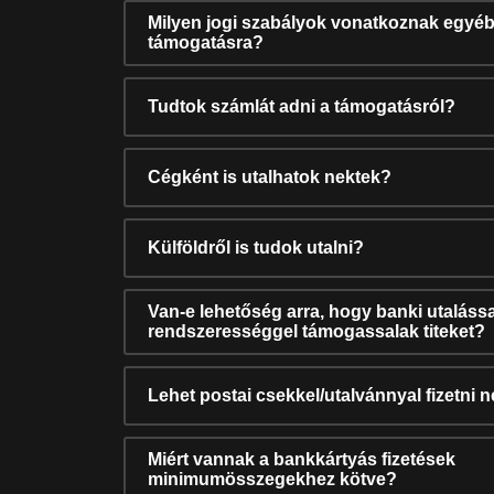
Milyen jogi szabályok vonatkoznak egyéb
támogatásra?
Tudtok számlát adni a támogatásról?
Cégként is utalhatok nektek?
Külföldről is tudok utalni?
Van-e lehetőség arra, hogy banki utalássa
rendszerességgel támogassalak titeket?
Lehet postai csekkel/utalvánnyal fizetni 
Miért vannak a bankkártyás fizetések
minimumösszegekhez kötve?