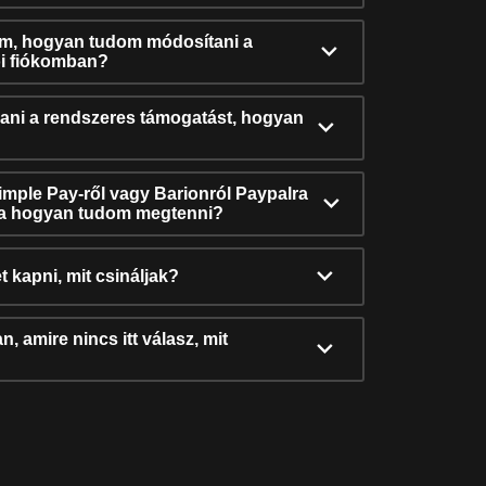
ám, hogyan tudom módosítani a
i fiókomban?
ni a rendszeres támogatást, hogyan
Simple Pay-ről vagy Barionról Paypalra
ra hogyan tudom megtenni?
t kapni, mit csináljak?
, amire nincs itt válasz, mit