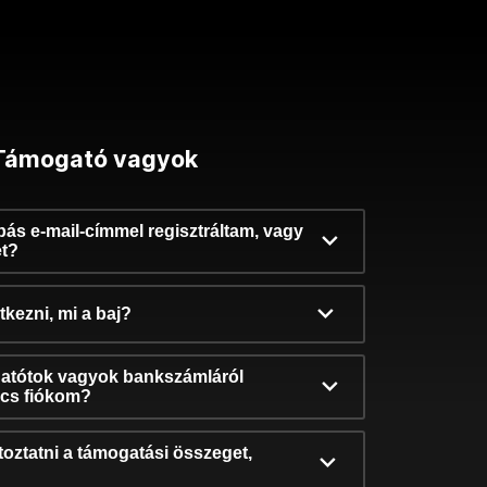
Támogató vagyok
ibás e-mail-címmel regisztráltam, vagy
et?
kezni, mi a baj?
atótok vagyok bankszámláról
incs fiókom?
oztatni a támogatási összeget,