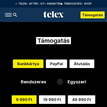
TELEX
AFTER
G7
KARAKTER
TÁMOGATÁS
SHOP
Támogatás
Támogatás
Bankkártya
PayPal
Átutalás
Rendszeres
Egyszeri
9 990 Ft
19 990 Ft
49 990 Ft