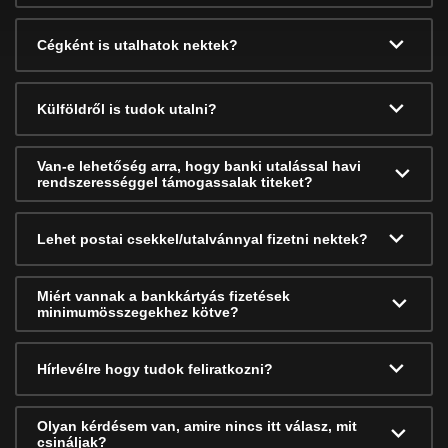
Cégként is utalhatok nektek?
Külföldről is tudok utalni?
Van-e lehetőség arra, hogy banki utalással havi
rendszerességgel támogassalak titeket?
Lehet postai csekkel/utalvánnyal fizetni nektek?
Miért vannak a bankkártyás fizetések
minimumösszegekhez kötve?
Hírlevélre hogy tudok feliratkozni?
Olyan kérdésem van, amire nincs itt válasz, mit
csináljak?