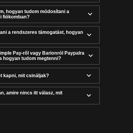
ám, hogyan tudom módosítani a
i fiókomban?
ni a rendszeres támogatást, hogyan
Simple Pay-ről vagy Barionról Paypalra
ra hogyan tudom megtenni?
t kapni, mit csináljak?
, amire nincs itt válasz, mit