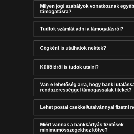
Milyen jogi szabályok vonatkoznak egyéb
támogatásra?
Tudtok számlát adni a támogatásról?
Cégként is utalhatok nektek?
Külföldről is tudok utalni?
Van-e lehetőség arra, hogy banki utalássa
rendszerességgel támogassalak titeket?
Lehet postai csekkel/utalvánnyal fizetni 
Miért vannak a bankkártyás fizetések
minimumösszegekhez kötve?