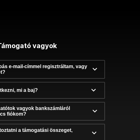
Támogató vagyok
ibás e-mail-címmel regisztráltam, vagy
et?
kezni, mi a baj?
atótok vagyok bankszámláról
incs fiókom?
oztatni a támogatási összeget,