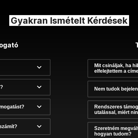
Gyakran Ismételt Kérdések
ogató
Mit csináljak, ha h
elfelejtettem a cím
k?
Nem tudok bejelent
támogatást?
Rendszeres támog
utalással, miért n
számít?
Szeretném megvált
hogyan tudom?