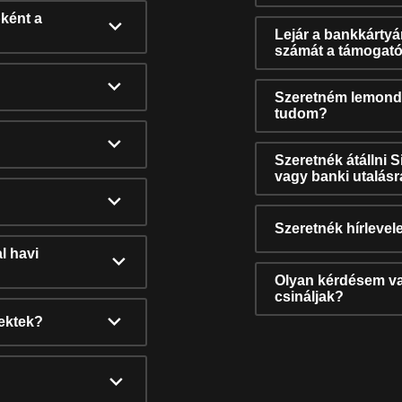
ként a
Lejár a bankkárty
számát a támogató
Szeretném lemonda
tudom?
Szeretnék átállni 
vagy banki utalás
Szeretnék hírlevele
l havi
Olyan kérdésem van
csináljak?
nektek?