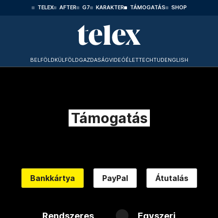
TELEX
AFTER
G7
KARAKTER
TÁMOGATÁS
SHOP
BELFÖLD
KÜLFÖLD
GAZDASÁG
VIDEÓ
ÉLET
TECHTUD
ENGLISH
Támogatás
Bankkártya
PayPal
Átutalás
Rendszeres
Egyszeri