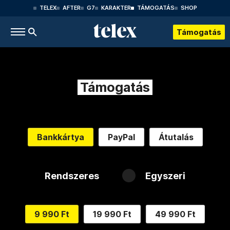
TELEX
AFTER
G7
KARAKTER
TÁMOGATÁS
SHOP
Támogatás
Támogatás
Bankkártya
PayPal
Átutalás
Rendszeres
Egyszeri
9 990 Ft
19 990 Ft
49 990 Ft