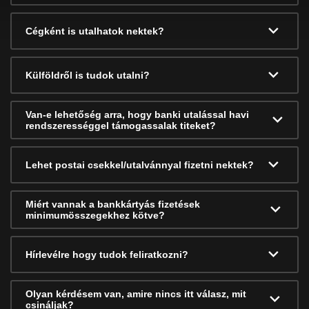
Cégként is utalhatok nektek?
Külföldről is tudok utalni?
Van-e lehetőség arra, hogy banki utalással havi
rendszerességgel támogassalak titeket?
Lehet postai csekkel/utalvánnyal fizetni nektek?
Miért vannak a bankkártyás fizetések
minimumösszegekhez kötve?
Hírlevélre hogy tudok feliratkozni?
Olyan kérdésem van, amire nincs itt válasz, mit
csináljak?