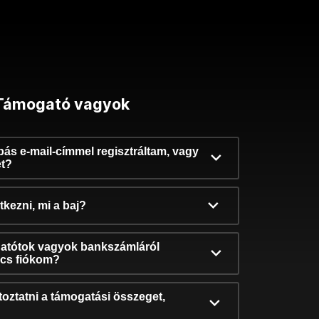
Támogató vagyok
ibás e-mail-címmel regisztráltam, vagy
et?
kezni, mi a baj?
atótok vagyok bankszámláról
incs fiókom?
oztatni a támogatási összeget,