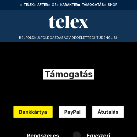
TELEX
AFTER
G7
KARAKTER
TÁMOGATÁS
SHOP
BELFÖLD
KÜLFÖLD
GAZDASÁG
VIDEÓ
ÉLET
TECHTUD
ENGLISH
Támogatás
Bankkártya
PayPal
Átutalás
Rendszeres
Egyszeri