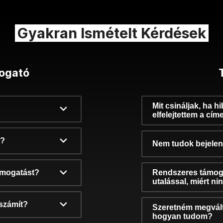
Gyakran Ismételt Kérdések
ogató
Mit csináljak, ha h
elfelejtettem a cím
k?
Nem tudok bejelent
támogatást?
Rendszeres támog
utalással, miért n
számít?
Szeretném megvált
hogyan tudom?