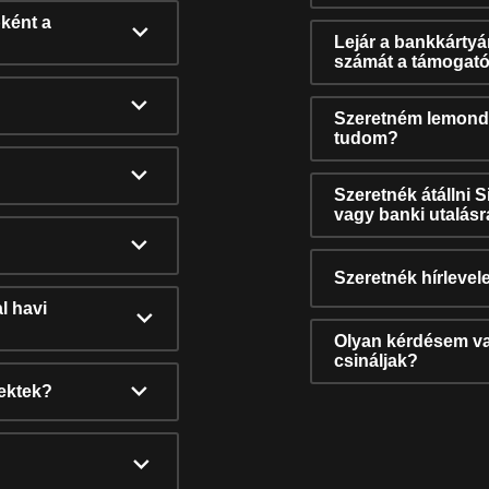
ként a
Lejár a bankkárty
számát a támogató
Szeretném lemonda
tudom?
Szeretnék átállni 
vagy banki utalás
Szeretnék hírlevele
l havi
Olyan kérdésem van
csináljak?
nektek?