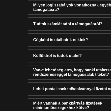
Milyen jogi szabályok vonatkoznak egyéb
támogatásra?
Tudtok számlát adni a támogatásról?
Cégként is utalhatok nektek?
Külföldről is tudok utalni?
Van-e lehetőség arra, hogy banki utalássa
rendszerességgel támogassalak titeket?
Lehet postai csekkel/utalvánnyal fizetni 
Miért vannak a bankkártyás fizetések
minimumösszegekhez kötve?