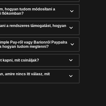
ám, hogyan tudom módosítani a
i fiókomban?
ni a rendszeres támogatást, hogyan
Simple Pay-ről vagy Barionról Paypalra
ra hogyan tudom megtenni?
t kapni, mit csináljak?
, amire nincs itt válasz, mit