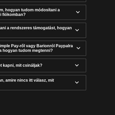
ám, hogyan tudom módosítani a
i fiókomban?
ni a rendszeres támogatást, hogyan
Simple Pay-ről vagy Barionról Paypalra
ra hogyan tudom megtenni?
t kapni, mit csináljak?
, amire nincs itt válasz, mit