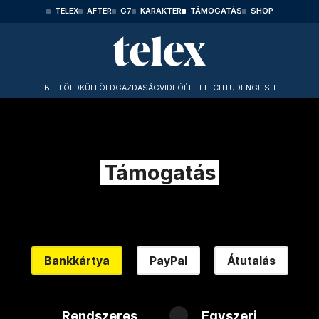
TELEX
AFTER
G7
KARAKTER
TÁMOGATÁS
SHOP
BELFÖLD
KÜLFÖLD
GAZDASÁG
VIDEÓ
ÉLET
TECHTUD
ENGLISH
Támogatás
Bankkártya
PayPal
Átutalás
Rendszeres
Egyszeri