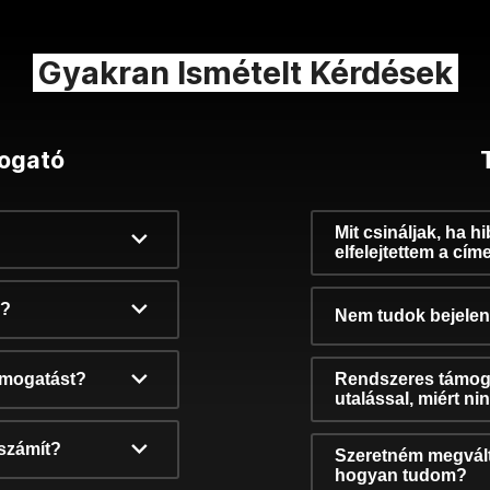
Gyakran Ismételt Kérdések
ogató
Mit csináljak, ha h
elfelejtettem a cím
k?
Nem tudok bejelent
támogatást?
Rendszeres támog
utalással, miért n
számít?
Szeretném megvált
hogyan tudom?