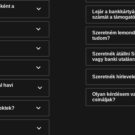
ként a
Lejár a bankkárty
számát a támogató
Szeretném lemonda
tudom?
Szeretnék átállni 
vagy banki utalás
Szeretnék hírlevele
l havi
Olyan kérdésem van
csináljak?
nektek?