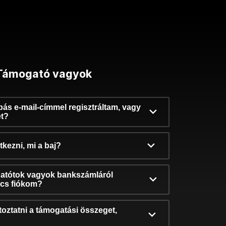
Támogató vagyok
ibás e-mail-címmel regisztráltam, vagy
et?
kezni, mi a baj?
atótok vagyok bankszámláról
incs fiókom?
oztatni a támogatási összeget,