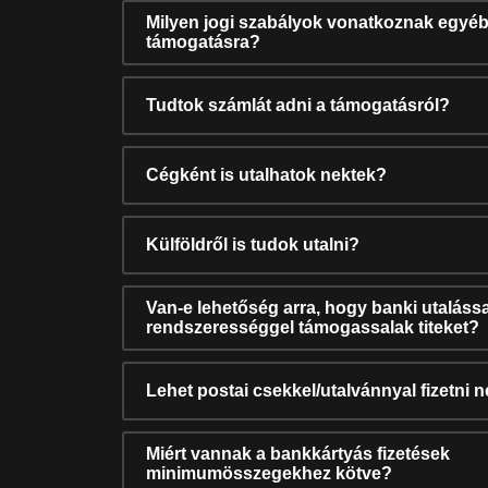
Milyen jogi szabályok vonatkoznak egyéb
támogatásra?
Tudtok számlát adni a támogatásról?
Cégként is utalhatok nektek?
Külföldről is tudok utalni?
Van-e lehetőség arra, hogy banki utalássa
rendszerességgel támogassalak titeket?
Lehet postai csekkel/utalvánnyal fizetni 
Miért vannak a bankkártyás fizetések
minimumösszegekhez kötve?