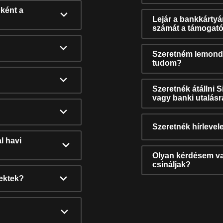
ként a
Lejár a bankkárty
számát a támogató
Szeretném lemonda
tudom?
Szeretnék átállni 
vagy banki utalás
Szeretnék hírlevele
l havi
Olyan kérdésem van
csináljak?
nektek?