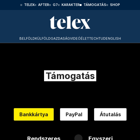
TELEX
AFTER
G7
KARAKTER
TÁMOGATÁS
SHOP
BELFÖLD
KÜLFÖLD
GAZDASÁG
VIDEÓ
ÉLET
TECHTUD
ENGLISH
Támogatás
Bankkártya
PayPal
Átutalás
Rendszeres
Egyszeri