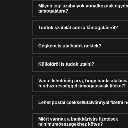
Milyen jogi szabályok vonatkoznak egyéb
támogatásra?
Tudtok számlát adni a támogatásról?
Cégként is utalhatok nektek?
Külföldről is tudok utalni?
Van-e lehetőség arra, hogy banki utalássa
rendszerességgel támogassalak titeket?
Lehet postai csekkel/utalvánnyal fizetni 
Miért vannak a bankkártyás fizetések
minimumösszegekhez kötve?