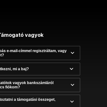
Támogató vagyok
ibás e-mail-címmel regisztráltam, vagy
et?
kezni, mi a baj?
atótok vagyok bankszámláról
incs fiókom?
oztatni a támogatási összeget,