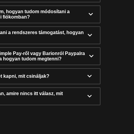
ám, hogyan tudom módosítani a
i fiókomban?
ni a rendszeres támogatást, hogyan
Simple Pay-ről vagy Barionról Paypalra
ra hogyan tudom megtenni?
t kapni, mit csináljak?
, amire nincs itt válasz, mit