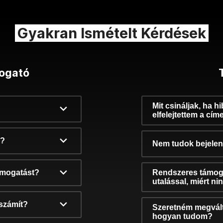
Gyakran Ismételt Kérdések
ogató
Mit csináljak, ha h
elfelejtettem a cím
k?
Nem tudok bejelent
támogatást?
Rendszeres támog
utalással, miért n
számít?
Szeretném megvált
hogyan tudom?