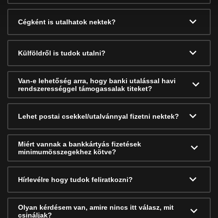
Cégként is utalhatok nektek?
Külföldről is tudok utalni?
Van-e lehetőség arra, hogy banki utalással havi
rendszerességgel támogassalak titeket?
Lehet postai csekkel/utalvánnyal fizetni nektek?
Miért vannak a bankkártyás fizetések
minimumösszegekhez kötve?
Hírlevélre hogy tudok feliratkozni?
Olyan kérdésem van, amire nincs itt válasz, mit
csináljak?