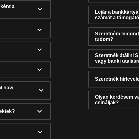
ként a
Lejár a bankkárty
számát a támogató
Szeretném lemonda
tudom?
Szeretnék átállni 
vagy banki utalás
Szeretnék hírlevele
l havi
Olyan kérdésem van
csináljak?
nektek?