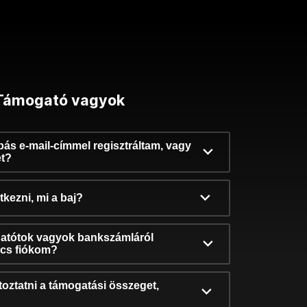
Támogató vagyok
ibás e-mail-címmel regisztráltam, vagy
et?
kezni, mi a baj?
atótok vagyok bankszámláról
incs fiókom?
oztatni a támogatási összeget,