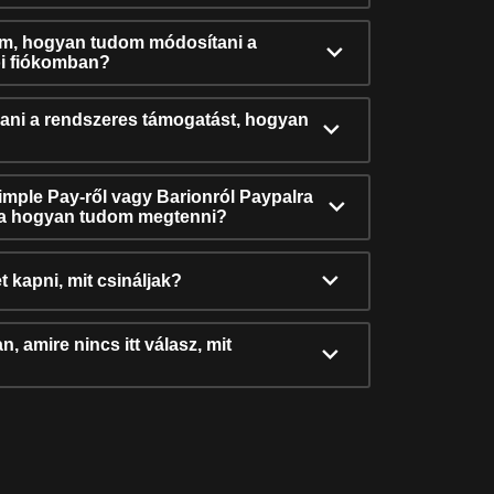
ám, hogyan tudom módosítani a
i fiókomban?
ni a rendszeres támogatást, hogyan
Simple Pay-ről vagy Barionról Paypalra
ra hogyan tudom megtenni?
t kapni, mit csináljak?
, amire nincs itt válasz, mit