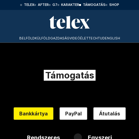
TELEX
AFTER
G7
KARAKTER
TÁMOGATÁS
SHOP
BELFÖLD
KÜLFÖLD
GAZDASÁG
VIDEÓ
ÉLET
TECHTUD
ENGLISH
Támogatás
Bankkártya
PayPal
Átutalás
Rendszeres
Egyszeri