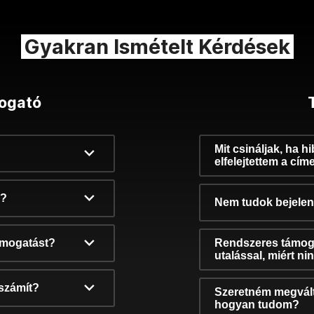
Gyakran Ismételt Kérdések
ogató
Mit csináljak, ha h
elfelejtettem a cím
k?
Nem tudok bejelent
támogatást?
Rendszeres támog
utalással, miért n
számít?
Szeretném megvált
hogyan tudom?