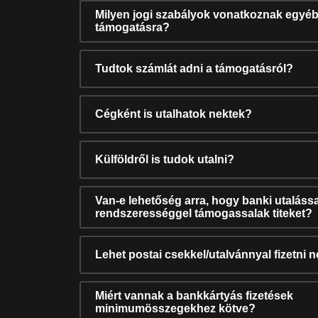
Milyen jogi szabályok vonatkoznak egyéb
támogatásra?
Tudtok számlát adni a támogatásról?
Cégként is utalhatok nektek?
Külföldről is tudok utalni?
Van-e lehetőség arra, hogy banki utalássa
rendszerességgel támogassalak titeket?
Lehet postai csekkel/utalvánnyal fizetni 
Miért vannak a bankkártyás fizetések
minimumösszegekhez kötve?