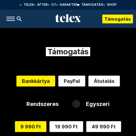
TELEX
AFTER
G7
KARAKTER
TÁMOGATÁS
SHOP
Támogatás
Támogatás
Bankkártya
PayPal
Átutalás
Rendszeres
Egyszeri
9 990 Ft
19 990 Ft
49 990 Ft