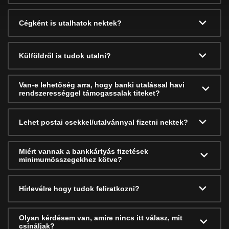
Cégként is utalhatok nektek?
Külföldről is tudok utalni?
Van-e lehetőség arra, hogy banki utalással havi
rendszerességgel támogassalak titeket?
Lehet postai csekkel/utalvánnyal fizetni nektek?
Miért vannak a bankkártyás fizetések
minimumösszegekhez kötve?
Hírlevélre hogy tudok feliratkozni?
Olyan kérdésem van, amire nincs itt válasz, mit
csináljak?