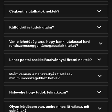
Cégként is utalhatok nektek?
Külföldről is tudok utalni?
Van-e lehetőség arra, hogy banki utalással havi
rendszerességgel támogassalak titeket?
Lehet postai csekkel/utalvánnyal fizetni nektek?
Miért vannak a bankkártyás fizetések
minimumösszegekhez kötve?
Hírlevélre hogy tudok feliratkozni?
Olyan kérdésem van, amire nincs itt válasz, mit
csináljak?