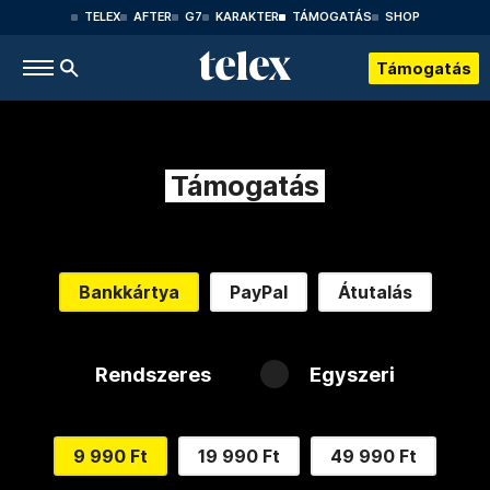
TELEX
AFTER
G7
KARAKTER
TÁMOGATÁS
SHOP
Támogatás
Támogatás
Bankkártya
PayPal
Átutalás
Rendszeres
Egyszeri
9 990 Ft
19 990 Ft
49 990 Ft