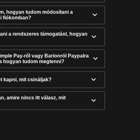
ám, hogyan tudom módosítani a
i fiókomban?
ni a rendszeres támogatást, hogyan
Simple Pay-ről vagy Barionról Paypalra
ra hogyan tudom megtenni?
t kapni, mit csináljak?
, amire nincs itt válasz, mit