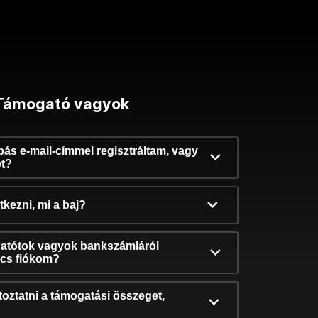
Támogató vagyok
ibás e-mail-címmel regisztráltam, vagy
et?
kezni, mi a baj?
atótok vagyok bankszámláról
incs fiókom?
oztatni a támogatási összeget,