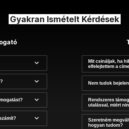
Gyakran Ismételt Kérdések
ogató
Mit csináljak, ha h
elfelejtettem a cím
k?
Nem tudok bejelent
támogatást?
Rendszeres támog
utalással, miért n
számít?
Szeretném megvált
hogyan tudom?