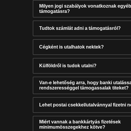
Milyen jogi szabályok vonatkoznak egyéb
támogatásra?
Tudtok számlát adni a támogatásról?
Cégként is utalhatok nektek?
Külföldről is tudok utalni?
Van-e lehetőség arra, hogy banki utalássa
rendszerességgel támogassalak titeket?
Lehet postai csekkel/utalvánnyal fizetni 
Miért vannak a bankkártyás fizetések
minimumösszegekhez kötve?