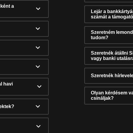
ként a
Lejár a bankkárty
számát a támogató
Szeretném lemonda
tudom?
Szeretnék átállni 
vagy banki utalás
Szeretnék hírlevele
l havi
Olyan kérdésem van
csináljak?
nektek?