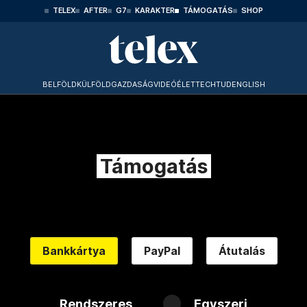
TELEX
AFTER
G7
KARAKTER
TÁMOGATÁS
SHOP
BELFÖLD
KÜLFÖLD
GAZDASÁG
VIDEÓ
ÉLET
TECHTUD
ENGLISH
Támogatás
Bankkártya
PayPal
Átutalás
Rendszeres
Egyszeri