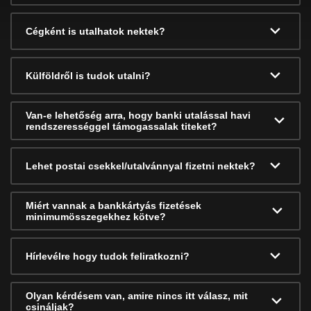
Cégként is utalhatok nektek?
Külföldről is tudok utalni?
Van-e lehetőség arra, hogy banki utalással havi
rendszerességgel támogassalak titeket?
Lehet postai csekkel/utalvánnyal fizetni nektek?
Miért vannak a bankkártyás fizetések
minimumösszegekhez kötve?
Hírlevélre hogy tudok feliratkozni?
Olyan kérdésem van, amire nincs itt válasz, mit
csináljak?