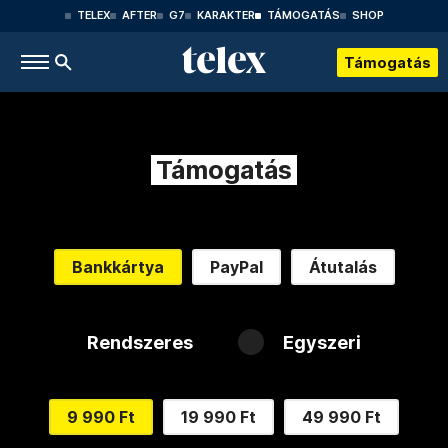
TELEX
AFTER
G7
KARAKTER
TÁMOGATÁS
SHOP
Támogatás
Támogatás
Bankkártya
PayPal
Átutalás
Rendszeres
Egyszeri
9 990 Ft
19 990 Ft
49 990 Ft