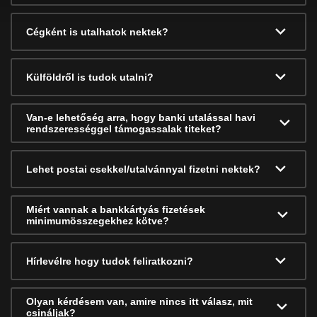
Cégként is utalhatok nektek?
Külföldről is tudok utalni?
Van-e lehetőség arra, hogy banki utalással havi
rendszerességgel támogassalak titeket?
Lehet postai csekkel/utalvánnyal fizetni nektek?
Miért vannak a bankkártyás fizetések
minimumösszegekhez kötve?
Hírlevélre hogy tudok feliratkozni?
Olyan kérdésem van, amire nincs itt válasz, mit
csináljak?