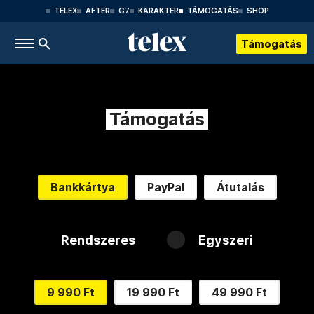
TELEX
AFTER
G7
KARAKTER
TÁMOGATÁS
SHOP
Támogatás
Támogatás
Bankkártya
PayPal
Átutalás
Rendszeres
Egyszeri
9 990 Ft
19 990 Ft
49 990 Ft