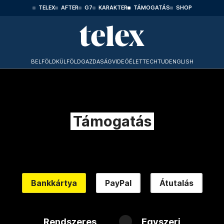
TELEX
AFTER
G7
KARAKTER
TÁMOGATÁS
SHOP
BELFÖLD
KÜLFÖLD
GAZDASÁG
VIDEÓ
ÉLET
TECHTUD
ENGLISH
Támogatás
Bankkártya
PayPal
Átutalás
Rendszeres
Egyszeri