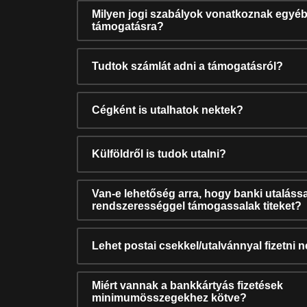
Milyen jogi szabályok vonatkoznak egyéb
támogatásra?
Tudtok számlát adni a támogatásról?
Cégként is utalhatok nektek?
Külföldről is tudok utalni?
Van-e lehetőség arra, hogy banki utalássa
rendszerességgel támogassalak titeket?
Lehet postai csekkel/utalvánnyal fizetni 
Miért vannak a bankkártyás fizetések
minimumösszegekhez kötve?