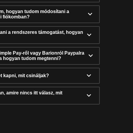
ám, hogyan tudom módosítani a
i fiókomban?
ni a rendszeres támogatást, hogyan
Simple Pay-ről vagy Barionról Paypalra
ra hogyan tudom megtenni?
t kapni, mit csináljak?
, amire nincs itt válasz, mit