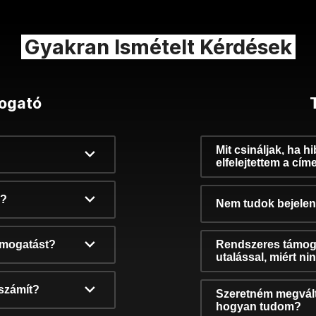
Gyakran Ismételt Kérdések
ogató
Mit csináljak, ha h
elfelejtettem a cím
k?
Nem tudok bejelent
támogatást?
Rendszeres támog
utalással, miért n
számít?
Szeretném megvált
hogyan tudom?