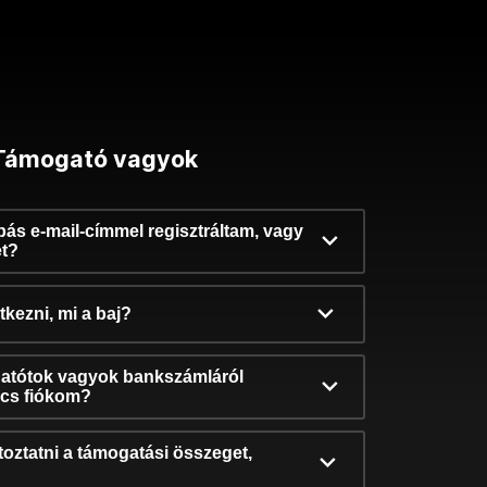
Támogató vagyok
ibás e-mail-címmel regisztráltam, vagy
et?
kezni, mi a baj?
atótok vagyok bankszámláról
incs fiókom?
oztatni a támogatási összeget,