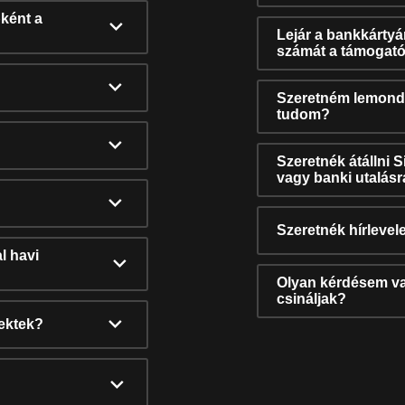
ként a
Lejár a bankkárty
számát a támogató
Szeretném lemonda
tudom?
Szeretnék átállni 
vagy banki utalás
Szeretnék hírlevele
l havi
Olyan kérdésem van
csináljak?
nektek?