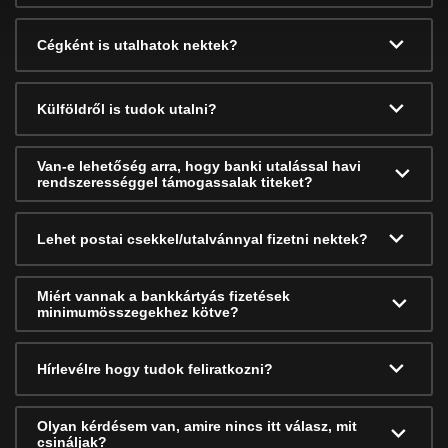
Cégként is utalhatok nektek?
Külföldről is tudok utalni?
Van-e lehetőség arra, hogy banki utalással havi
rendszerességgel támogassalak titeket?
Lehet postai csekkel/utalvánnyal fizetni nektek?
Miért vannak a bankkártyás fizetések
minimumösszegekhez kötve?
Hírlevélre hogy tudok feliratkozni?
Olyan kérdésem van, amire nincs itt válasz, mit
csináljak?