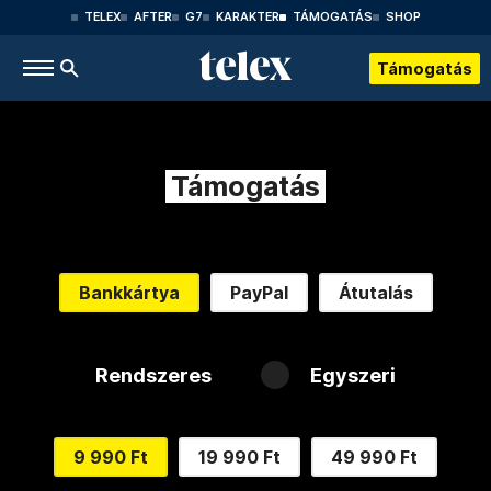
TELEX
AFTER
G7
KARAKTER
TÁMOGATÁS
SHOP
Támogatás
Támogatás
Bankkártya
PayPal
Átutalás
Rendszeres
Egyszeri
9 990 Ft
19 990 Ft
49 990 Ft