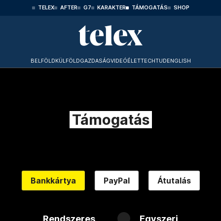
TELEX
AFTER
G7
KARAKTER
TÁMOGATÁS
SHOP
BELFÖLD
KÜLFÖLD
GAZDASÁG
VIDEÓ
ÉLET
TECHTUD
ENGLISH
Támogatás
Bankkártya
PayPal
Átutalás
Rendszeres
Egyszeri