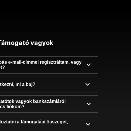
Támogató vagyok
ibás e-mail-címmel regisztráltam, vagy
et?
kezni, mi a baj?
atótok vagyok bankszámláról
incs fiókom?
oztatni a támogatási összeget,