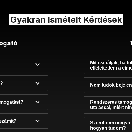
Gyakran Ismételt Kérdések
ogató
Mit csináljak, ha h
elfelejtettem a cím
k?
Nem tudok bejelent
támogatást?
Rendszeres támog
utalással, miért n
számít?
Szeretném megvált
hogyan tudom?