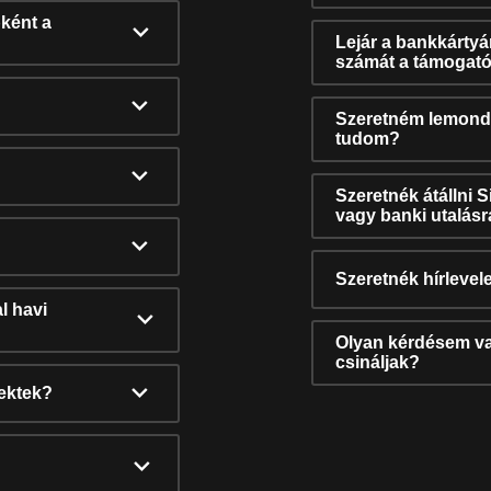
ként a
Lejár a bankkárty
számát a támogató
Szeretném lemonda
tudom?
Szeretnék átállni 
vagy banki utalás
Szeretnék hírlevele
l havi
Olyan kérdésem van
csináljak?
nektek?