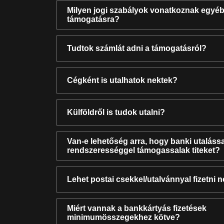
Milyen jogi szabályok vonatkoznak egyéb
támogatásra?
Tudtok számlát adni a támogatásról?
Cégként is utalhatok nektek?
Külföldről is tudok utalni?
Van-e lehetőség arra, hogy banki utalássa
rendszerességgel támogassalak titeket?
Lehet postai csekkel/utalvánnyal fizetni 
Miért vannak a bankkártyás fizetések
minimumösszegekhez kötve?