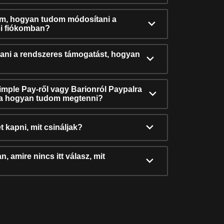
ám, hogyan tudom módosítani a
i fiókomban?
ni a rendszeres támogatást, hogyan
Simple Pay-ről vagy Barionról Paypalra
ra hogyan tudom megtenni?
t kapni, mit csináljak?
, amire nincs itt válasz, mit