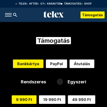
TELEX
AFTER
G7
KARAKTER
TÁMOGATÁS
SHOP
Támogatás
Támogatás
Bankkártya
PayPal
Átutalás
Rendszeres
Egyszeri
9 990 Ft
19 990 Ft
49 990 Ft