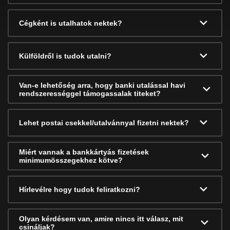
Cégként is utalhatok nektek?
Külföldről is tudok utalni?
Van-e lehetőség arra, hogy banki utalással havi
rendszerességgel támogassalak titeket?
Lehet postai csekkel/utalvánnyal fizetni nektek?
Miért vannak a bankkártyás fizetések
minimumösszegekhez kötve?
Hírlevélre hogy tudok feliratkozni?
Olyan kérdésem van, amire nincs itt válasz, mit
csináljak?