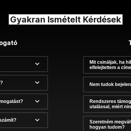
Gyakran Ismételt Kérdések
ogató
Mit csináljak, ha h
elfelejtettem a cím
k?
Nem tudok bejelent
támogatást?
Rendszeres támog
utalással, miért n
számít?
Szeretném megvált
hogyan tudom?