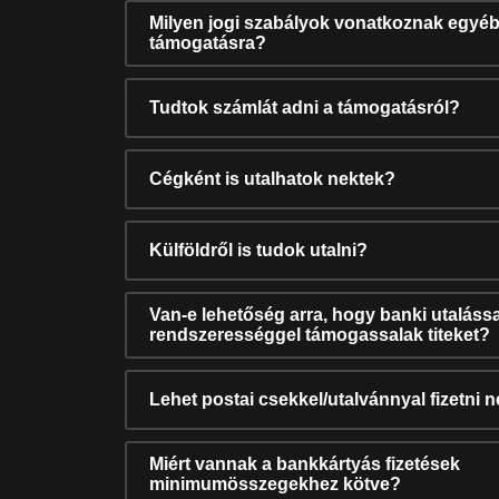
Milyen jogi szabályok vonatkoznak egyéb
támogatásra?
Tudtok számlát adni a támogatásról?
Cégként is utalhatok nektek?
Külföldről is tudok utalni?
Van-e lehetőség arra, hogy banki utalássa
rendszerességgel támogassalak titeket?
Lehet postai csekkel/utalvánnyal fizetni 
Miért vannak a bankkártyás fizetések
minimumösszegekhez kötve?