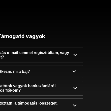
Támogató vagyok
ibás e-mail-címmel regisztráltam, vagy
et?
kezni, mi a baj?
atótok vagyok bankszámláról
incs fiókom?
oztatni a támogatási összeget,