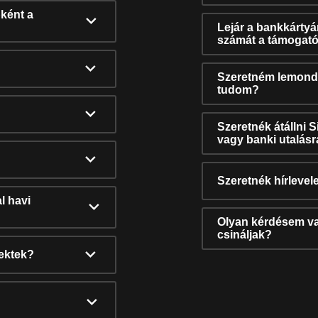
ként a
Lejár a bankkárty
számát a támogató
Szeretném lemonda
tudom?
Szeretnék átállni 
vagy banki utalás
Szeretnék hírlevele
l havi
Olyan kérdésem van
csináljak?
nektek?