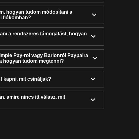
ám, hogyan tudom módosítani a
i fiókomban?
ni a rendszeres támogatást, hogyan
Simple Pay-ről vagy Barionról Paypalra
ra hogyan tudom megtenni?
t kapni, mit csináljak?
, amire nincs itt válasz, mit