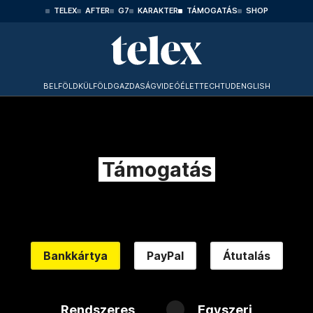
TELEX
AFTER
G7
KARAKTER
TÁMOGATÁS
SHOP
BELFÖLD
KÜLFÖLD
GAZDASÁG
VIDEÓ
ÉLET
TECHTUD
ENGLISH
Támogatás
Bankkártya
PayPal
Átutalás
Rendszeres
Egyszeri