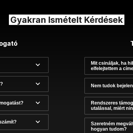
Gyakran Ismételt Kérdések
ogató
Mit csináljak, ha h
elfelejtettem a cím
k?
Nem tudok bejelent
támogatást?
Rendszeres támog
utalással, miért n
számít?
Szeretném megvált
hogyan tudom?