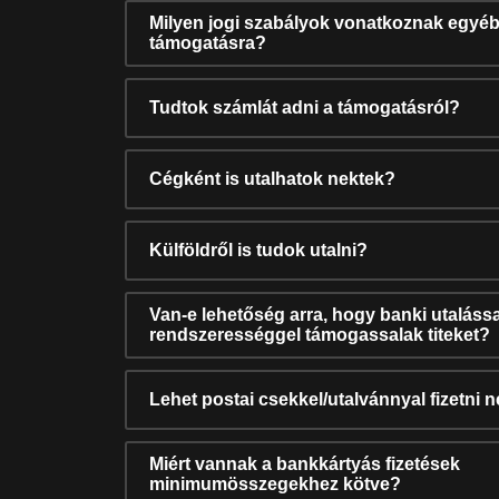
Milyen jogi szabályok vonatkoznak egyéb
támogatásra?
Tudtok számlát adni a támogatásról?
Cégként is utalhatok nektek?
Külföldről is tudok utalni?
Van-e lehetőség arra, hogy banki utalássa
rendszerességgel támogassalak titeket?
Lehet postai csekkel/utalvánnyal fizetni 
Miért vannak a bankkártyás fizetések
minimumösszegekhez kötve?