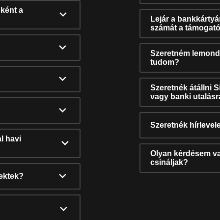
ként a
Lejár a bankkárty
számát a támogató
Szeretném lemonda
tudom?
Szeretnék átállni 
vagy banki utalás
Szeretnék hírlevele
l havi
Olyan kérdésem van
csináljak?
nektek?