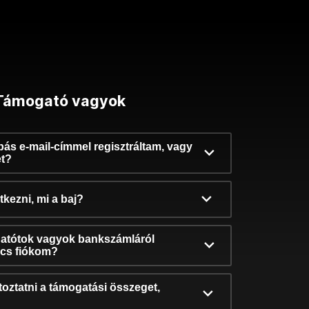
Támogató vagyok
ibás e-mail-címmel regisztráltam, vagy
et?
kezni, mi a baj?
atótok vagyok bankszámláról
incs fiókom?
oztatni a támogatási összeget,