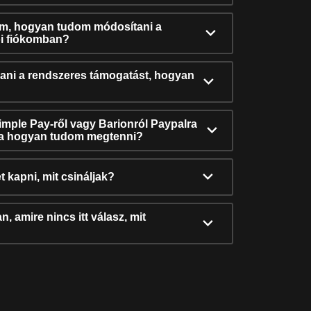
ám, hogyan tudom módosítani a
i fiókomban?
ni a rendszeres támogatást, hogyan
Simple Pay-ről vagy Barionról Paypalra
ra hogyan tudom megtenni?
t kapni, mit csináljak?
, amire nincs itt válasz, mit