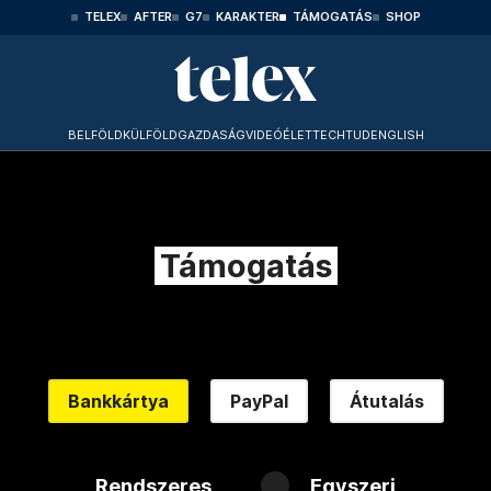
TELEX
AFTER
G7
KARAKTER
TÁMOGATÁS
SHOP
BELFÖLD
KÜLFÖLD
GAZDASÁG
VIDEÓ
ÉLET
TECHTUD
ENGLISH
Támogatás
Bankkártya
PayPal
Átutalás
Rendszeres
Egyszeri