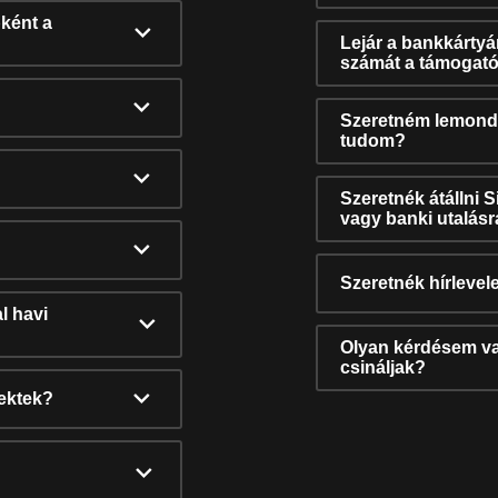
ként a
Lejár a bankkárty
számát a támogató
Szeretném lemonda
tudom?
Szeretnék átállni 
vagy banki utalás
Szeretnék hírlevele
l havi
Olyan kérdésem van
csináljak?
nektek?