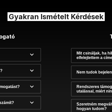
Gyakran Ismételt Kérdések
ogató
Mit csináljak, ha h
elfelejtettem a cím
k?
Nem tudok bejelent
támogatást?
Rendszeres támog
utalással, miért n
számít?
Szeretném megvált
hogyan tudom?