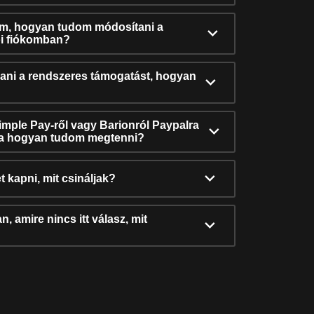
ám, hogyan tudom módosítani a
i fiókomban?
ni a rendszeres támogatást, hogyan
Simple Pay-ről vagy Barionról Paypalra
ra hogyan tudom megtenni?
t kapni, mit csináljak?
, amire nincs itt válasz, mit