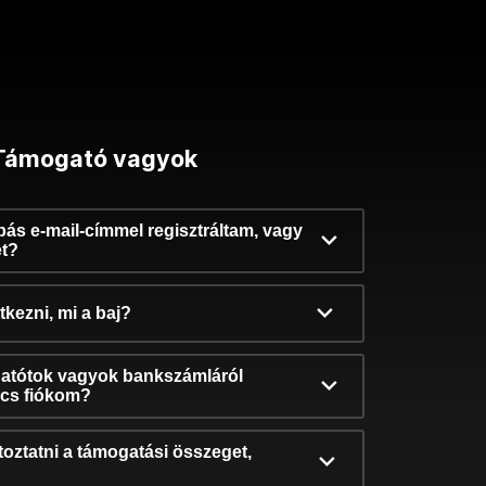
Támogató vagyok
ibás e-mail-címmel regisztráltam, vagy
et?
kezni, mi a baj?
atótok vagyok bankszámláról
incs fiókom?
oztatni a támogatási összeget,