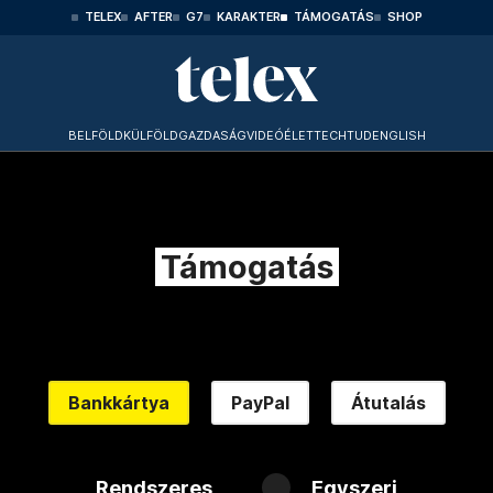
TELEX
AFTER
G7
KARAKTER
TÁMOGATÁS
SHOP
BELFÖLD
KÜLFÖLD
GAZDASÁG
VIDEÓ
ÉLET
TECHTUD
ENGLISH
Támogatás
Bankkártya
PayPal
Átutalás
Rendszeres
Egyszeri