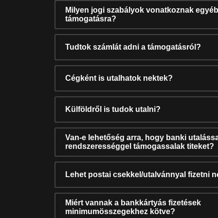
Milyen jogi szabályok vonatkoznak egyéb
támogatásra?
Tudtok számlát adni a támogatásról?
Cégként is utalhatok nektek?
Külföldről is tudok utalni?
Van-e lehetőség arra, hogy banki utalássa
rendszerességgel támogassalak titeket?
Lehet postai csekkel/utalvánnyal fizetni 
Miért vannak a bankkártyás fizetések
minimumösszegekhez kötve?