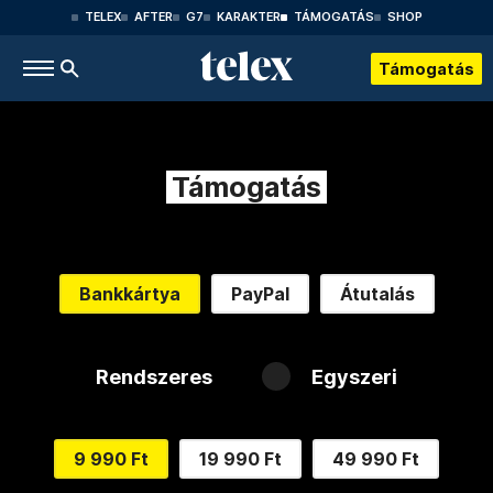
TELEX
AFTER
G7
KARAKTER
TÁMOGATÁS
SHOP
Támogatás
Támogatás
Bankkártya
PayPal
Átutalás
Rendszeres
Egyszeri
9 990 Ft
19 990 Ft
49 990 Ft