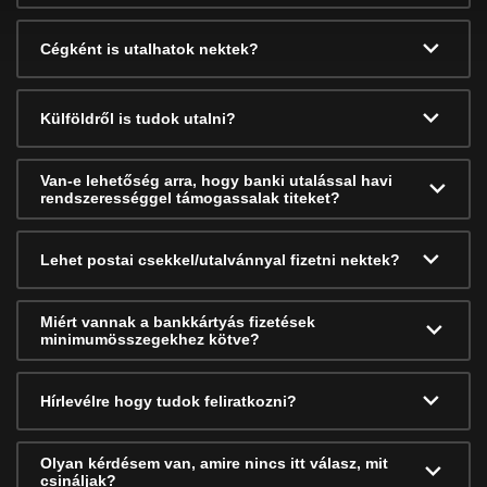
Cégként is utalhatok nektek?
Külföldről is tudok utalni?
Van-e lehetőség arra, hogy banki utalással havi
rendszerességgel támogassalak titeket?
Lehet postai csekkel/utalvánnyal fizetni nektek?
Miért vannak a bankkártyás fizetések
minimumösszegekhez kötve?
Hírlevélre hogy tudok feliratkozni?
Olyan kérdésem van, amire nincs itt válasz, mit
csináljak?