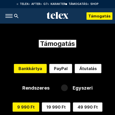
TELEX
AFTER
G7
KARAKTER
TÁMOGATÁS
SHOP
Támogatás
Támogatás
Bankkártya
PayPal
Átutalás
Rendszeres
Egyszeri
9 990 Ft
19 990 Ft
49 990 Ft