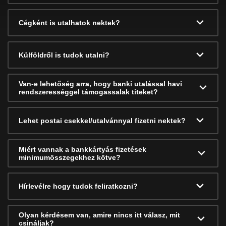
Cégként is utalhatok nektek?
Külföldről is tudok utalni?
Van-e lehetőség arra, hogy banki utalással havi
rendszerességgel támogassalak titeket?
Lehet postai csekkel/utalvánnyal fizetni nektek?
Miért vannak a bankkártyás fizetések
minimumösszegekhez kötve?
Hírlevélre hogy tudok feliratkozni?
Olyan kérdésem van, amire nincs itt válasz, mit
csináljak?