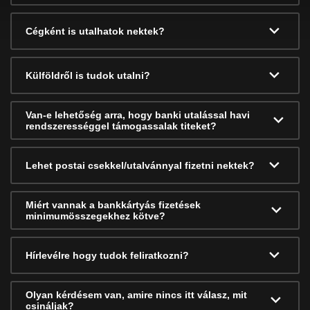
Cégként is utalhatok nektek?
Külföldről is tudok utalni?
Van-e lehetőség arra, hogy banki utalással havi
rendszerességgel támogassalak titeket?
Lehet postai csekkel/utalvánnyal fizetni nektek?
Miért vannak a bankkártyás fizetések
minimumösszegekhez kötve?
Hírlevélre hogy tudok feliratkozni?
Olyan kérdésem van, amire nincs itt válasz, mit
csináljak?