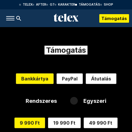
TELEX
AFTER
G7
KARAKTER
TÁMOGATÁS
SHOP
Támogatás
Támogatás
Bankkártya
PayPal
Átutalás
Rendszeres
Egyszeri
9 990 Ft
19 990 Ft
49 990 Ft