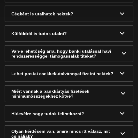
Cégként is utalhatok nektek?
Külföldről is tudok utalni?
Van-e lehetőség arra, hogy banki utalással havi
rendszerességgel támogassalak titeket?
Lehet postai csekkel/utalvánnyal fizetni nektek?
Miért vannak a bankkártyás fizetések
minimumösszegekhez kötve?
Hírlevélre hogy tudok feliratkozni?
Olyan kérdésem van, amire nincs itt válasz, mit
csináljak?