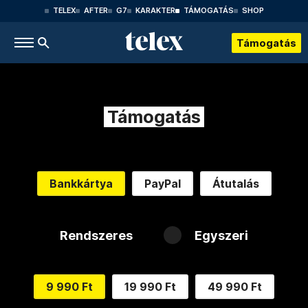
TELEX
AFTER
G7
KARAKTER
TÁMOGATÁS
SHOP
Támogatás
Támogatás
Bankkártya
PayPal
Átutalás
Rendszeres
Egyszeri
9 990 Ft
19 990 Ft
49 990 Ft