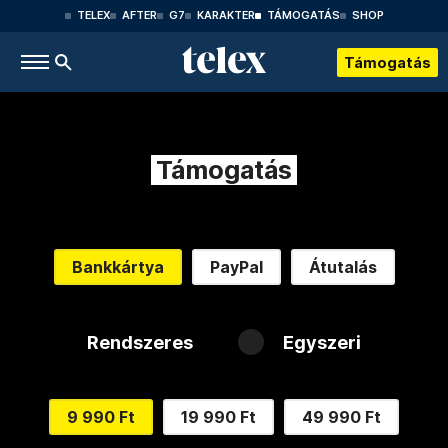
TELEX
AFTER
G7
KARAKTER
TÁMOGATÁS
SHOP
Támogatás
Támogatás
Bankkártya
PayPal
Átutalás
Rendszeres
Egyszeri
9 990 Ft
19 990 Ft
49 990 Ft