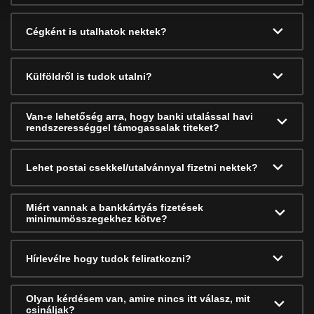
Cégként is utalhatok nektek?
Külföldről is tudok utalni?
Van-e lehetőség arra, hogy banki utalással havi
rendszerességgel támogassalak titeket?
Lehet postai csekkel/utalvánnyal fizetni nektek?
Miért vannak a bankkártyás fizetések
minimumösszegekhez kötve?
Hírlevélre hogy tudok feliratkozni?
Olyan kérdésem van, amire nincs itt válasz, mit
csináljak?