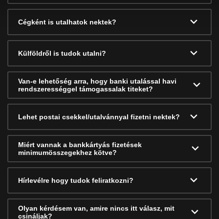
Cégként is utalhatok nektek?
Külföldről is tudok utalni?
Van-e lehetőség arra, hogy banki utalással havi
rendszerességgel támogassalak titeket?
Lehet postai csekkel/utalvánnyal fizetni nektek?
Miért vannak a bankkártyás fizetések
minimumösszegekhez kötve?
Hírlevélre hogy tudok feliratkozni?
Olyan kérdésem van, amire nincs itt válasz, mit
csináljak?