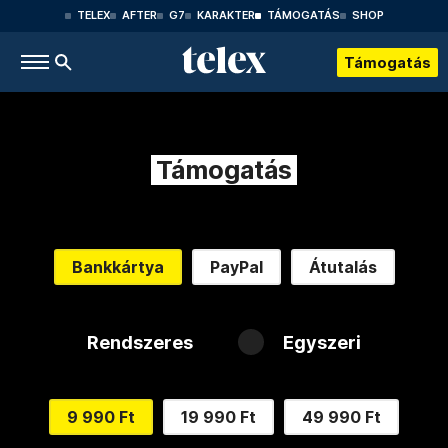
TELEX
AFTER
G7
KARAKTER
TÁMOGATÁS
SHOP
Támogatás
Támogatás
Bankkártya
PayPal
Átutalás
Rendszeres
Egyszeri
9 990 Ft
19 990 Ft
49 990 Ft