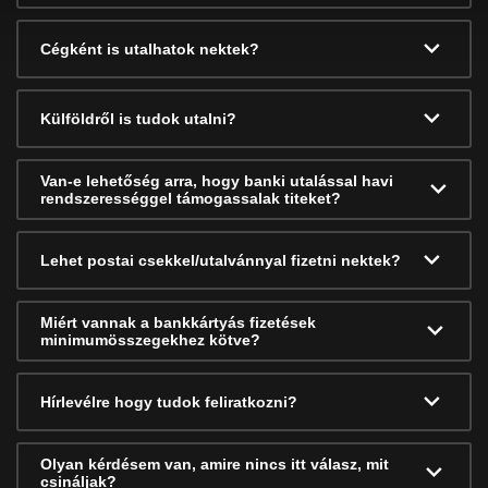
Cégként is utalhatok nektek?
Külföldről is tudok utalni?
Van-e lehetőség arra, hogy banki utalással havi
rendszerességgel támogassalak titeket?
Lehet postai csekkel/utalvánnyal fizetni nektek?
Miért vannak a bankkártyás fizetések
minimumösszegekhez kötve?
Hírlevélre hogy tudok feliratkozni?
Olyan kérdésem van, amire nincs itt válasz, mit
csináljak?