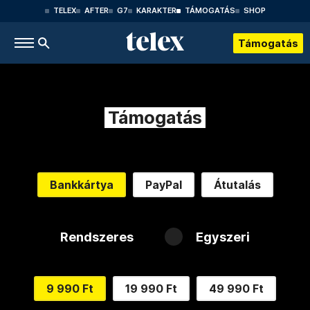
TELEX
AFTER
G7
KARAKTER
TÁMOGATÁS
SHOP
Támogatás
Támogatás
Bankkártya
PayPal
Átutalás
Rendszeres
Egyszeri
9 990 Ft
19 990 Ft
49 990 Ft