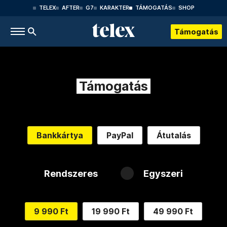
TELEX
AFTER
G7
KARAKTER
TÁMOGATÁS
SHOP
Támogatás
Támogatás
Bankkártya
PayPal
Átutalás
Rendszeres
Egyszeri
9 990 Ft
19 990 Ft
49 990 Ft