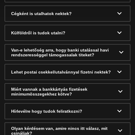
Cégként is utalhatok nektek?
Külföldről is tudok utalni?
Van-e lehetőség arra, hogy banki utalással havi
rendszerességgel támogassalak titeket?
Lehet postai csekkel/utalvánnyal fizetni nektek?
Miért vannak a bankkártyás fizetések
minimumösszegekhez kötve?
Hírlevélre hogy tudok feliratkozni?
Olyan kérdésem van, amire nincs itt válasz, mit
csináljak?