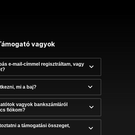
Támogató vagyok
ibás e-mail-címmel regisztráltam, vagy
et?
kezni, mi a baj?
atótok vagyok bankszámláról
incs fiókom?
oztatni a támogatási összeget,