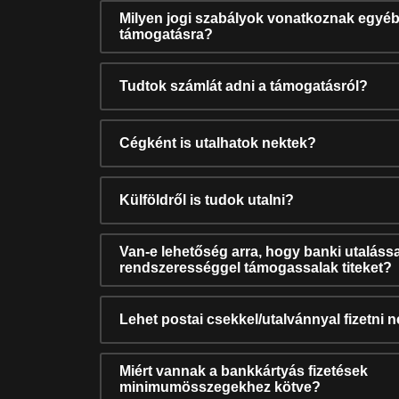
Milyen jogi szabályok vonatkoznak egyéb
támogatásra?
Tudtok számlát adni a támogatásról?
Cégként is utalhatok nektek?
Külföldről is tudok utalni?
Van-e lehetőség arra, hogy banki utalássa
rendszerességgel támogassalak titeket?
Lehet postai csekkel/utalvánnyal fizetni 
Miért vannak a bankkártyás fizetések
minimumösszegekhez kötve?