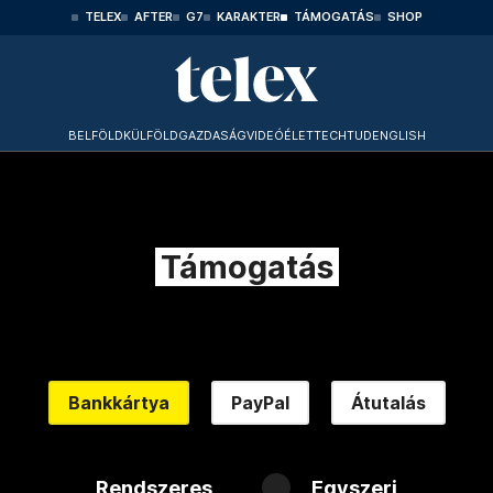
TELEX
AFTER
G7
KARAKTER
TÁMOGATÁS
SHOP
BELFÖLD
KÜLFÖLD
GAZDASÁG
VIDEÓ
ÉLET
TECHTUD
ENGLISH
Támogatás
Bankkártya
PayPal
Átutalás
Rendszeres
Egyszeri