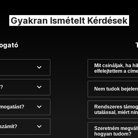
Gyakran Ismételt Kérdések
ogató
Mit csináljak, ha h
elfelejtettem a cím
k?
Nem tudok bejelent
támogatást?
Rendszeres támog
utalással, miért n
számít?
Szeretném megvált
hogyan tudom?