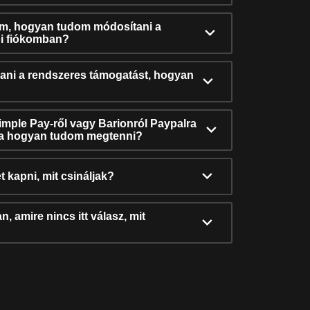
ám, hogyan tudom módosítani a
i fiókomban?
ni a rendszeres támogatást, hogyan
Simple Pay-ről vagy Barionról Paypalra
ra hogyan tudom megtenni?
t kapni, mit csináljak?
, amire nincs itt válasz, mit