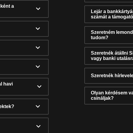
ként a
Lejár a bankkárty
számát a támogató
Szeretném lemonda
tudom?
Szeretnék átállni 
vagy banki utalás
Szeretnék hírlevele
l havi
Olyan kérdésem van
csináljak?
nektek?