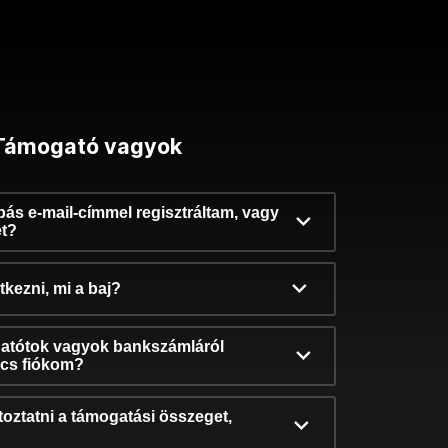
Támogató vagyok
ibás e-mail-címmel regisztráltam, vagy
et?
kezni, mi a baj?
atótok vagyok bankszámláról
incs fiókom?
oztatni a támogatási összeget,