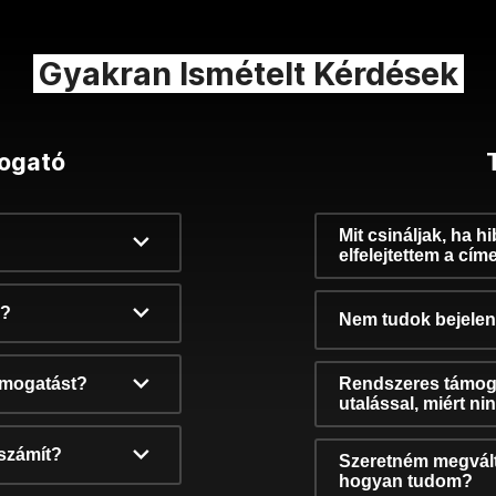
Gyakran Ismételt Kérdések
ogató
Mit csináljak, ha h
elfelejtettem a cím
k?
Nem tudok bejelent
támogatást?
Rendszeres támog
utalással, miért n
számít?
Szeretném megvált
hogyan tudom?