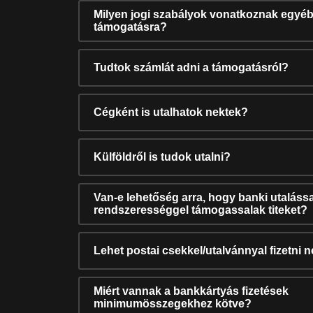
Milyen jogi szabályok vonatkoznak egyéb
támogatásra?
Tudtok számlát adni a támogatásról?
Cégként is utalhatok nektek?
Külföldről is tudok utalni?
Van-e lehetőség arra, hogy banki utalássa
rendszerességgel támogassalak titeket?
Lehet postai csekkel/utalvánnyal fizetni 
Miért vannak a bankkártyás fizetések
minimumösszegekhez kötve?