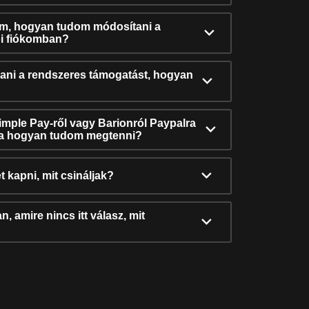
ám, hogyan tudom módosítani a
i fiókomban?
ni a rendszeres támogatást, hogyan
Simple Pay-ről vagy Barionról Paypalra
ra hogyan tudom megtenni?
t kapni, mit csináljak?
, amire nincs itt válasz, mit