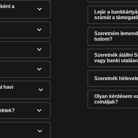
ként a
Lejár a bankkárty
számát a támogató
Szeretném lemonda
tudom?
Szeretnék átállni 
vagy banki utalás
Szeretnék hírlevele
l havi
Olyan kérdésem van
csináljak?
nektek?