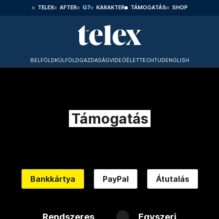
TELEX
AFTER
G7
KARAKTER
TÁMOGATÁS
SHOP
BELFÖLD
KÜLFÖLD
GAZDASÁG
VIDEÓ
ÉLET
TECHTUD
ENGLISH
Támogatás
Bankkártya
PayPal
Átutalás
Rendszeres
Egyszeri