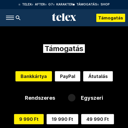
TELEX
AFTER
G7
KARAKTER
TÁMOGATÁS
SHOP
Támogatás
Támogatás
Bankkártya
PayPal
Átutalás
Rendszeres
Egyszeri
9 990 Ft
19 990 Ft
49 990 Ft