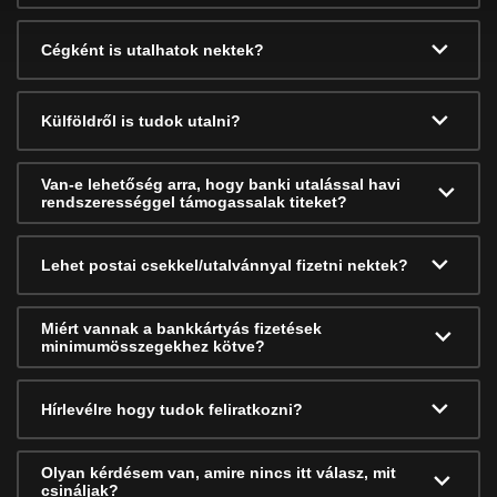
Cégként is utalhatok nektek?
Külföldről is tudok utalni?
Van-e lehetőség arra, hogy banki utalással havi
rendszerességgel támogassalak titeket?
Lehet postai csekkel/utalvánnyal fizetni nektek?
Miért vannak a bankkártyás fizetések
minimumösszegekhez kötve?
Hírlevélre hogy tudok feliratkozni?
Olyan kérdésem van, amire nincs itt válasz, mit
csináljak?