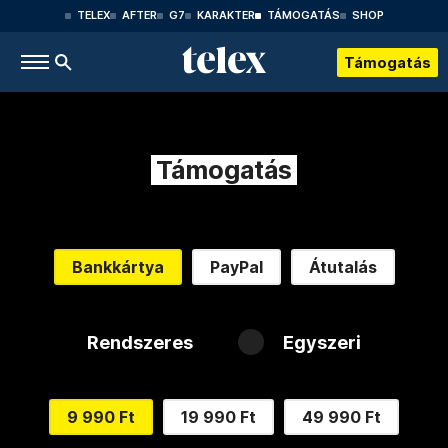
TELEX
AFTER
G7
KARAKTER
TÁMOGATÁS
SHOP
Támogatás
Támogatás
Bankkártya
PayPal
Átutalás
Rendszeres
Egyszeri
9 990 Ft
19 990 Ft
49 990 Ft