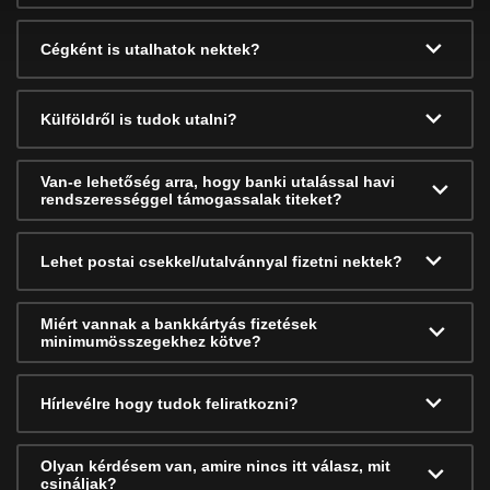
Cégként is utalhatok nektek?
Külföldről is tudok utalni?
Van-e lehetőség arra, hogy banki utalással havi
rendszerességgel támogassalak titeket?
Lehet postai csekkel/utalvánnyal fizetni nektek?
Miért vannak a bankkártyás fizetések
minimumösszegekhez kötve?
Hírlevélre hogy tudok feliratkozni?
Olyan kérdésem van, amire nincs itt válasz, mit
csináljak?