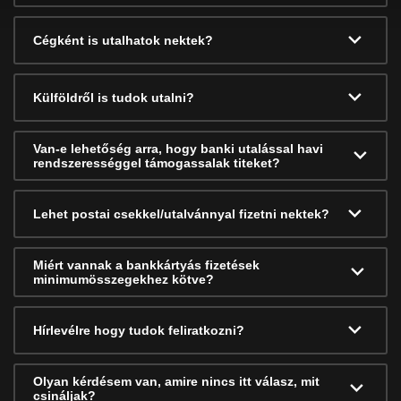
Cégként is utalhatok nektek?
Külföldről is tudok utalni?
Van-e lehetőség arra, hogy banki utalással havi
rendszerességgel támogassalak titeket?
Lehet postai csekkel/utalvánnyal fizetni nektek?
Miért vannak a bankkártyás fizetések
minimumösszegekhez kötve?
Hírlevélre hogy tudok feliratkozni?
Olyan kérdésem van, amire nincs itt válasz, mit
csináljak?