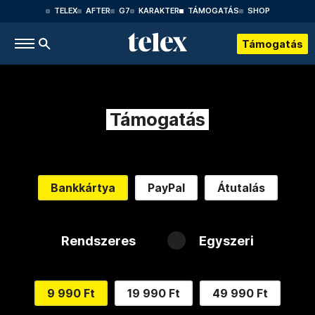
TELEX
AFTER
G7
KARAKTER
TÁMOGATÁS
SHOP
Támogatás
Támogatás
Bankkártya
PayPal
Átutalás
Rendszeres
Egyszeri
9 990 Ft
19 990 Ft
49 990 Ft