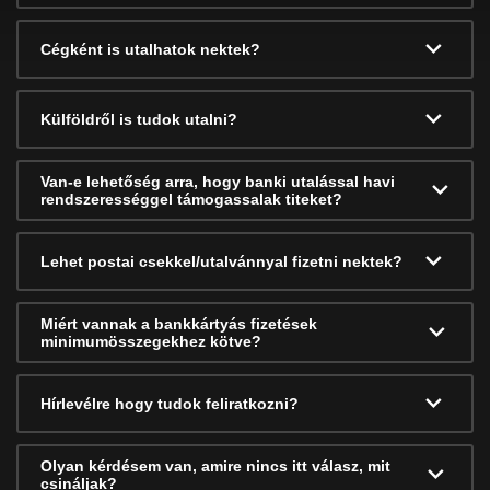
Cégként is utalhatok nektek?
Külföldről is tudok utalni?
Van-e lehetőség arra, hogy banki utalással havi
rendszerességgel támogassalak titeket?
Lehet postai csekkel/utalvánnyal fizetni nektek?
Miért vannak a bankkártyás fizetések
minimumösszegekhez kötve?
Hírlevélre hogy tudok feliratkozni?
Olyan kérdésem van, amire nincs itt válasz, mit
csináljak?