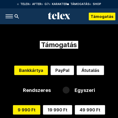
TELEX
AFTER
G7
KARAKTER
TÁMOGATÁS
SHOP
Támogatás
Támogatás
Bankkártya
PayPal
Átutalás
Rendszeres
Egyszeri
9 990 Ft
19 990 Ft
49 990 Ft