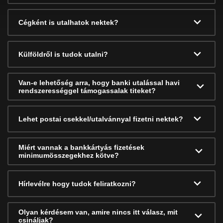
Cégként is utalhatok nektek?
Külföldről is tudok utalni?
Van-e lehetőség arra, hogy banki utalással havi
rendszerességgel támogassalak titeket?
Lehet postai csekkel/utalvánnyal fizetni nektek?
Miért vannak a bankkártyás fizetések
minimumösszegekhez kötve?
Hírlevélre hogy tudok feliratkozni?
Olyan kérdésem van, amire nincs itt válasz, mit
csináljak?