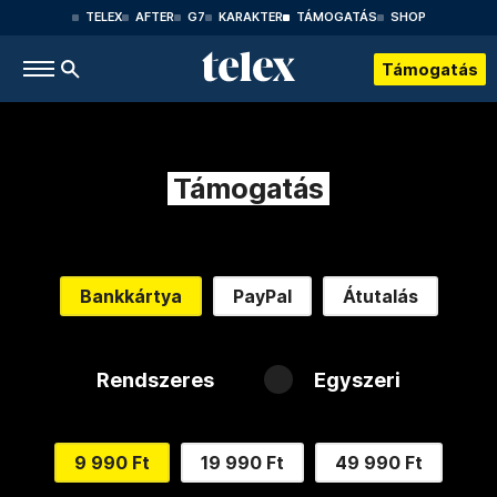
TELEX
AFTER
G7
KARAKTER
TÁMOGATÁS
SHOP
Támogatás
Támogatás
Bankkártya
PayPal
Átutalás
Rendszeres
Egyszeri
9 990 Ft
19 990 Ft
49 990 Ft