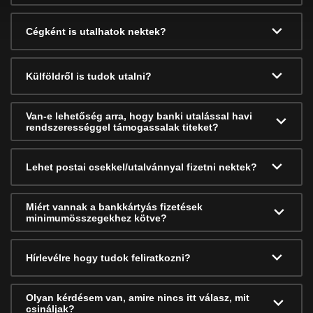
Cégként is utalhatok nektek?
Külföldről is tudok utalni?
Van-e lehetőség arra, hogy banki utalással havi
rendszerességgel támogassalak titeket?
Lehet postai csekkel/utalvánnyal fizetni nektek?
Miért vannak a bankkártyás fizetések
minimumösszegekhez kötve?
Hírlevélre hogy tudok feliratkozni?
Olyan kérdésem van, amire nincs itt válasz, mit
csináljak?