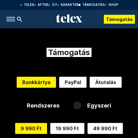
TELEX
AFTER
G7
KARAKTER
TÁMOGATÁS
SHOP
Támogatás
Támogatás
Bankkártya
PayPal
Átutalás
Rendszeres
Egyszeri
9 990 Ft
19 990 Ft
49 990 Ft