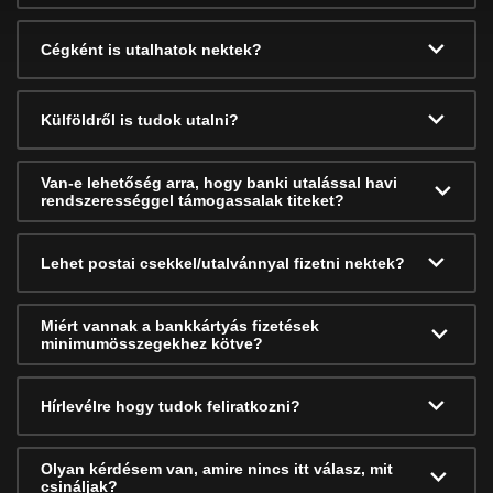
Cégként is utalhatok nektek?
Külföldről is tudok utalni?
Van-e lehetőség arra, hogy banki utalással havi
rendszerességgel támogassalak titeket?
Lehet postai csekkel/utalvánnyal fizetni nektek?
Miért vannak a bankkártyás fizetések
minimumösszegekhez kötve?
Hírlevélre hogy tudok feliratkozni?
Olyan kérdésem van, amire nincs itt válasz, mit
csináljak?