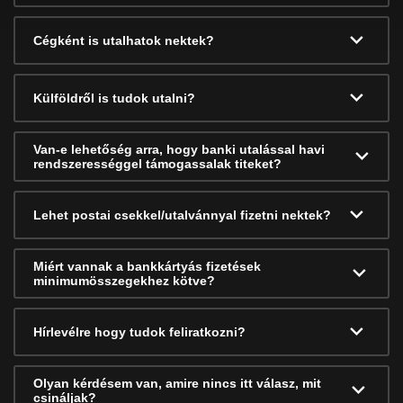
Cégként is utalhatok nektek?
Külföldről is tudok utalni?
Van-e lehetőség arra, hogy banki utalással havi
rendszerességgel támogassalak titeket?
Lehet postai csekkel/utalvánnyal fizetni nektek?
Miért vannak a bankkártyás fizetések
minimumösszegekhez kötve?
Hírlevélre hogy tudok feliratkozni?
Olyan kérdésem van, amire nincs itt válasz, mit
csináljak?