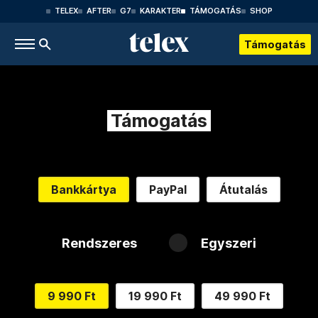
TELEX
AFTER
G7
KARAKTER
TÁMOGATÁS
SHOP
Támogatás
Támogatás
Bankkártya
PayPal
Átutalás
Rendszeres
Egyszeri
9 990 Ft
19 990 Ft
49 990 Ft