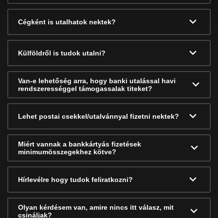
Cégként is utalhatok nektek?
Külföldről is tudok utalni?
Van-e lehetőség arra, hogy banki utalással havi
rendszerességgel támogassalak titeket?
Lehet postai csekkel/utalvánnyal fizetni nektek?
Miért vannak a bankkártyás fizetések
minimumösszegekhez kötve?
Hírlevélre hogy tudok feliratkozni?
Olyan kérdésem van, amire nincs itt válasz, mit
csináljak?