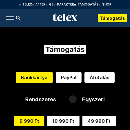
TELEX
AFTER
G7
KARAKTER
TÁMOGATÁS
SHOP
Támogatás
Támogatás
Bankkártya
PayPal
Átutalás
Rendszeres
Egyszeri
9 990 Ft
19 990 Ft
49 990 Ft