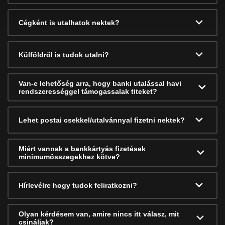
Cégként is utalhatok nektek?
Külföldről is tudok utalni?
Van-e lehetőség arra, hogy banki utalással havi
rendszerességgel támogassalak titeket?
Lehet postai csekkel/utalvánnyal fizetni nektek?
Miért vannak a bankkártyás fizetések
minimumösszegekhez kötve?
Hírlevélre hogy tudok feliratkozni?
Olyan kérdésem van, amire nincs itt válasz, mit
csináljak?