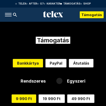
TELEX
AFTER
G7
KARAKTER
TÁMOGATÁS
SHOP
Támogatás
Támogatás
Bankkártya
PayPal
Átutalás
Rendszeres
Egyszeri
9 990 Ft
19 990 Ft
49 990 Ft