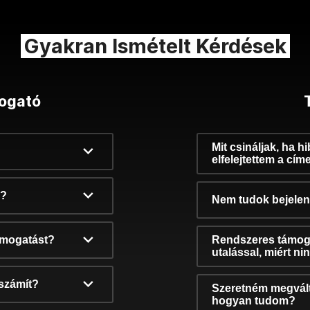
Gyakran Ismételt Kérdések
ogató
Mit csináljak, ha h
elfelejtettem a cím
k?
Nem tudok bejelent
támogatást?
Rendszeres támog
utalással, miért n
számít?
Szeretném megvált
hogyan tudom?