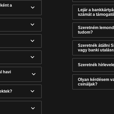
ként a
Lejár a bankkárty
számát a támogató
Szeretném lemonda
tudom?
Szeretnék átállni 
vagy banki utalás
Szeretnék hírlevele
l havi
Olyan kérdésem van
csináljak?
nektek?