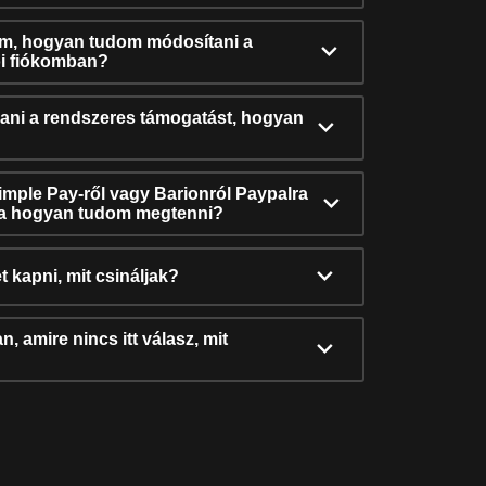
ám, hogyan tudom módosítani a
i fiókomban?
ni a rendszeres támogatást, hogyan
Simple Pay-ről vagy Barionról Paypalra
ra hogyan tudom megtenni?
t kapni, mit csináljak?
, amire nincs itt válasz, mit