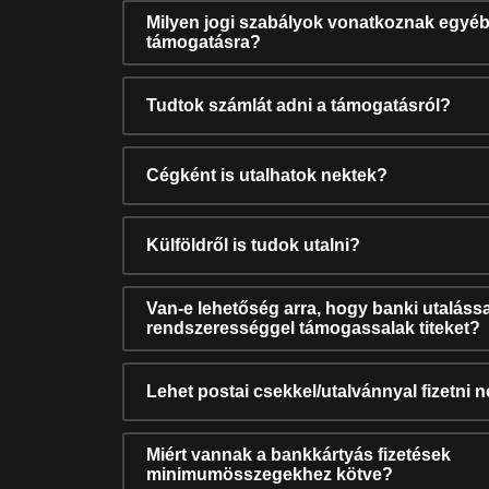
Milyen jogi szabályok vonatkoznak egyéb
támogatásra?
Tudtok számlát adni a támogatásról?
Cégként is utalhatok nektek?
Külföldről is tudok utalni?
Van-e lehetőség arra, hogy banki utalássa
rendszerességgel támogassalak titeket?
Lehet postai csekkel/utalvánnyal fizetni 
Miért vannak a bankkártyás fizetések
minimumösszegekhez kötve?