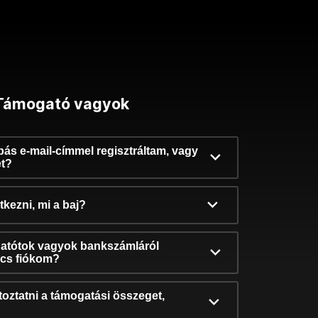
Támogató vagyok
ibás e-mail-címmel regisztráltam, vagy
et?
kezni, mi a baj?
atótok vagyok bankszámláról
incs fiókom?
oztatni a támogatási összeget,