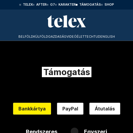
TELEX
AFTER
G7
KARAKTER
TÁMOGATÁS
SHOP
BELFÖLD
KÜLFÖLD
GAZDASÁG
VIDEÓ
ÉLET
TECHTUD
ENGLISH
Támogatás
Bankkártya
PayPal
Átutalás
Rendszeres
Egyszeri