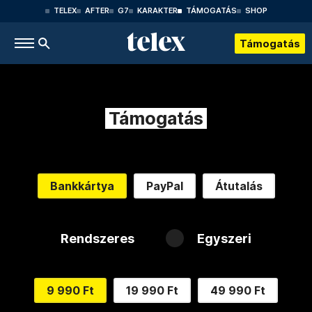
TELEX
AFTER
G7
KARAKTER
TÁMOGATÁS
SHOP
Támogatás
Támogatás
Bankkártya
PayPal
Átutalás
Rendszeres
Egyszeri
9 990 Ft
19 990 Ft
49 990 Ft