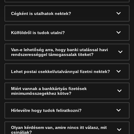
Cégként is utalhatok nektek?
Külföldről is tudok utalni?
Van-e lehetőség arra, hogy banki utalással havi
rendszerességgel támogassalak titeket?
Lehet postai csekkel/utalvánnyal fizetni nektek?
Miért vannak a bankkártyás fizetések
minimumösszegekhez kötve?
Hírlevélre hogy tudok feliratkozni?
Olyan kérdésem van, amire nincs itt válasz, mit
csináljak?