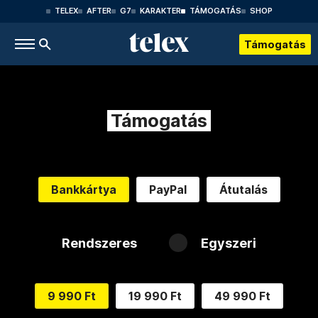
TELEX
AFTER
G7
KARAKTER
TÁMOGATÁS
SHOP
Támogatás
Támogatás
Bankkártya
PayPal
Átutalás
Rendszeres
Egyszeri
9 990 Ft
19 990 Ft
49 990 Ft