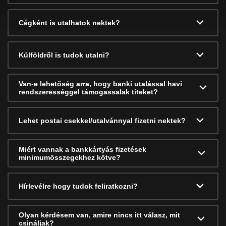
Cégként is utalhatok nektek?
Külföldről is tudok utalni?
Van-e lehetőség arra, hogy banki utalással havi
rendszerességgel támogassalak titeket?
Lehet postai csekkel/utalvánnyal fizetni nektek?
Miért vannak a bankkártyás fizetések
minimumösszegekhez kötve?
Hírlevélre hogy tudok feliratkozni?
Olyan kérdésem van, amire nincs itt válasz, mit
csináljak?