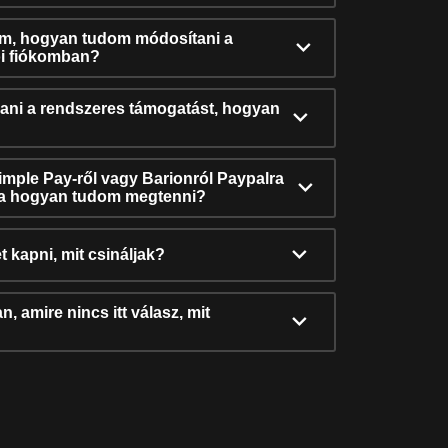
ám, hogyan tudom módosítani a
i fiókomban?
ni a rendszeres támogatást, hogyan
Simple Pay-ről vagy Barionról Paypalra
ra hogyan tudom megtenni?
t kapni, mit csináljak?
, amire nincs itt válasz, mit