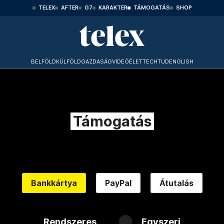
TELEX
AFTER
G7
KARAKTER
TÁMOGATÁS
SHOP
BELFÖLD
KÜLFÖLD
GAZDASÁG
VIDEÓ
ÉLET
TECHTUD
ENGLISH
Támogatás
Bankkártya
PayPal
Átutalás
Rendszeres
Egyszeri