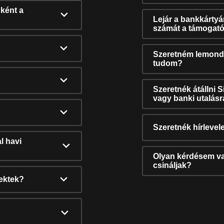
ként a
Lejár a bankkárty
számát a támogató
Szeretném lemonda
tudom?
Szeretnék átállni 
vagy banki utalás
Szeretnék hírlevele
l havi
Olyan kérdésem van
csináljak?
nektek?