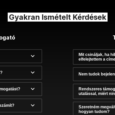
Gyakran Ismételt Kérdések
ogató
Mit csináljak, ha h
elfelejtettem a cím
k?
Nem tudok bejelent
támogatást?
Rendszeres támog
utalással, miért n
számít?
Szeretném megvált
hogyan tudom?