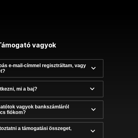
Támogató vagyok
ibás e-mail-címmel regisztráltam, vagy
et?
kezni, mi a baj?
atótok vagyok bankszámláról
incs fiókom?
oztatni a támogatási összeget,