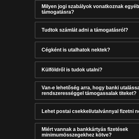
Milyen jogi szabályok vonatkoznak egyéb
támogatásra?
Tudtok számlát adni a támogatásról?
Cégként is utalhatok nektek?
Külföldről is tudok utalni?
Van-e lehetőség arra, hogy banki utalássa
rendszerességgel támogassalak titeket?
Lehet postai csekkel/utalvánnyal fizetni 
Miért vannak a bankkártyás fizetések
minimumösszegekhez kötve?